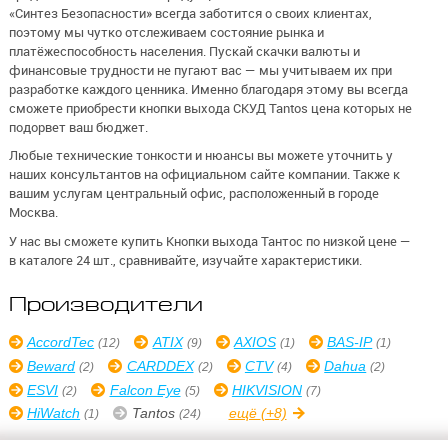
«Синтез Безопасности» всегда заботится о своих клиентах,
поэтому мы чутко отслеживаем состояние рынка и
платёжеспособность населения. Пускай скачки валюты и
финансовые трудности не пугают вас — мы учитываем их при
разработке каждого ценника. Именно благодаря этому вы всегда
сможете приобрести кнопки выхода СКУД Tantos цена которых не
подорвет ваш бюджет.
Любые технические тонкости и нюансы вы можете уточнить у
наших консультантов на официальном сайте компании. Также к
вашим услугам центральный офис, расположенный в городе
Москва.
У нас вы сможете купить Кнопки выхода Тантос по низкой цене —
в каталоге 24 шт., сравнивайте, изучайте характеристики.
Производители
AccordTec
ATIX
AXIOS
BAS-IP
(12)
(9)
(1)
(1)
Beward
CARDDEX
CTV
Dahua
(2)
(2)
(4)
(2)
ESVI
Falcon Eye
HIKVISION
(2)
(5)
(7)
HiWatch
Tantos
ещё
(+8)
(1)
(24)