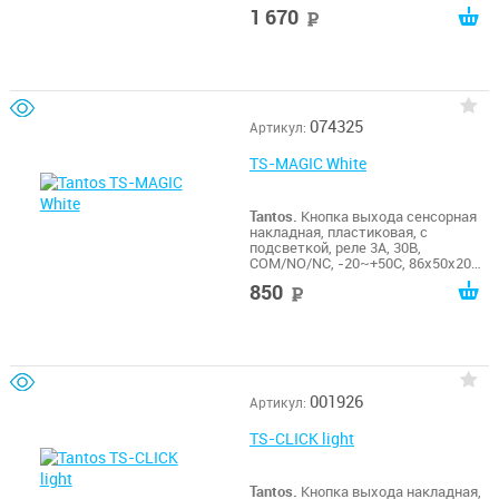
Коммутироемое напряжение до
1 670
руб
36В пост. тока / 3А. Габариты:
53х53х25мм
074325
Артикул:
TS-MAGIC White
Tantos.
Кнопка выхода сенсорная
накладная, пластиковая, с
подсветкой, реле 3А, 30В,
COM/NO/NC, -20~+50С, 86х50х20
мм, лицевая панель - белого цвета
850
руб
001926
Артикул:
TS-CLICK light
Tantos.
Кнопка выхода накладная,