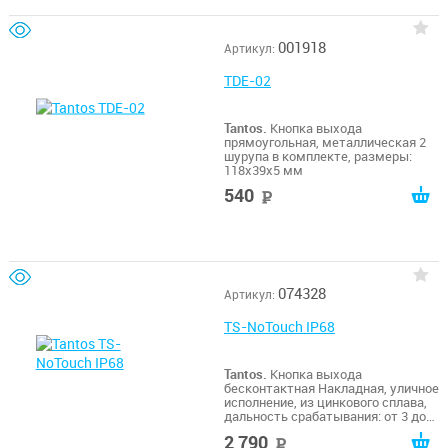
001918
Артикул:
TDE-02
Tantos.
Кнопка выхода
прямоугольная, металлическая 2
шурупа в комплекте, размеры:
118х39х5 мм
540
руб
074328
Артикул:
TS-NoTouch IP68
Tantos.
Кнопка выхода
бесконтактная Накладная, уличное
исполнение, из цинкового сплава,
дальность срабатывания: от 3 до
15 см (регулируемая); время
2 790
руб
срабатывания реле: от 0,3 до 30