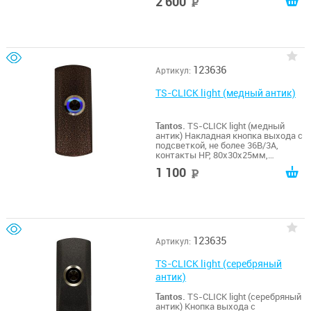
2 600
руб
123636
Артикул:
TS-CLICK light (медный антик)
Tantos.
TS-CLICK light (медный
антик) Накладная кнопка выхода с
подсветкой, не более 36В/3А,
контакты НР, 80х30х25мм,
-20...+55гр.С, цинковый сплав, цвет
1 100
руб
покрытия - медный антик
123635
Артикул:
TS-CLICK light (серебряный
антик)
Tantos.
TS-CLICK light (серебряный
антик) Кнопка выхода с