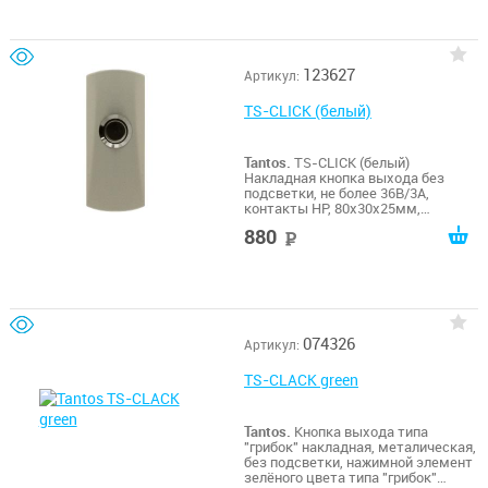
123627
Артикул:
TS-CLICK (белый)
Tantos.
TS-CLICK (белый)
Накладная кнопка выхода без
подсветки, не более 36В/3А,
контакты НР, 80х30х25мм,
-20...+55гр.С, цинковый сплав, цвет
880
руб
покрытия - белый
074326
Артикул:
TS-CLACK green
Tantos.
Кнопка выхода типа
"грибок" накладная, металическая,
без подсветки, нажимной элемент
зелёного цвета типа "грибок"