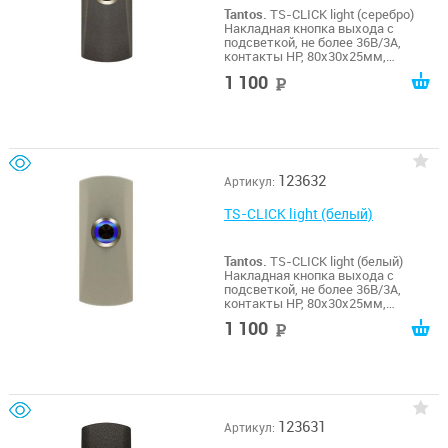
Tantos.
TS-CLICK light (серебро)
Накладная кнопка выхода с
подсветкой, не более 36В/3А,
контакты НР, 80х30х25мм,
-20...+55гр.С, цинковый сплав, цвет
1 100
руб
покрытия - серебро
123632
Артикул:
TS-CLICK light (белый)
Tantos.
TS-CLICK light (белый)
Накладная кнопка выхода с
подсветкой, не более 36В/3А,
контакты НР, 80х30х25мм,
-20...+55гр.С, цинковый сплав, цвет
1 100
руб
покрытия - белый
123631
Артикул: