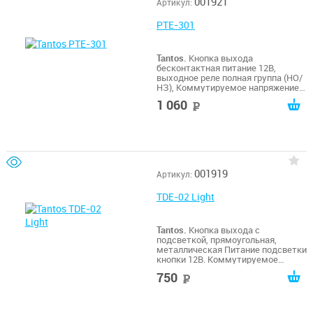
001921
Артикул:
PTE-301
Tantos.
Кнопка выхода
бесконтактная питание 12В,
выходное реле полная группа (НО/
НЗ), Коммутируемое напряжение/
ток: переменный ток - 120В/3А,
1 060
руб
постоянный ток - 30В/3А,
габариты: внешние, по накладке
86х86х10 мм, врезная часть -
43х55х26 мм
001919
Артикул:
TDE-02 Light
Tantos.
Кнопка выхода c
подсветкой, прямоугольная,
металлическая Питание подсветки
кнопки 12В. Коммутируемое
напряжение /ток: 36В/3А.Тип
750
руб
контактов НО/НЗ. Размеры 92 x 29
x 40мм