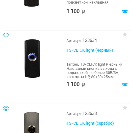
подсветкой, накладная
1 100
руб
123634
Артикул:
TS-CLICK light (черный)
Tantos.
TS-CLICK light (черный)
Накладная кнопка выхода с
подсветкой, не более 36В/3А,
контакты НР, 80х30х25мм,
-20...+55гр.С, цинковый сплав, цвет
1 100
руб
покрытия - черный
123633
Артикул:
TS-CLICK light (серебро)