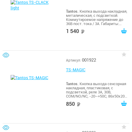
Tantos.
Кнопка выхода накладная,
металическая, с подсветкой.
Коммутироемое напряжение до
36В пост. тока / 3А. Габариты:
53х53х25мм
1 540
руб
001922
Артикул:
TS-MAGIC
Tantos.
Кнопка выхода сенсорная
накладная, пластиковая, с
подсветкой, реле 3А, 30В,
COM/NO/NC, -20~+50С, 86х50х20
мм, лицевая панель - чёрного
850
руб
цвета