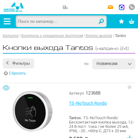
Каталог
/
Контроль и управление доступом
/
Кнопки выхода
/
Tantos
Кнопки выхода Tantos
(найдено 24)
Новинкам
Фильтры
по:
Сбросить
123688
Артикул:
TS-NoTouch Rondo
Tantos.
TS-NoTouch Rondo
Бесконтактная кнопка выхода, 12-
24 В пост. тока / не более 25 мА,
IP66, -20...+60гр.С, Д73 х 20 мм