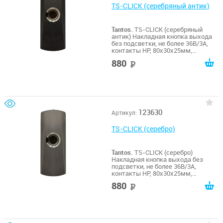
TS-CLICK (серебряный антик)
Tantos.
TS-CLICK (серебряный
антик) Накладная кнопка выхода
без подсветки, не более 36В/3А,
контакты НР, 80х30х25мм,
-20...+55гр.С, цинковый сплав, цвет
880
руб
покрытия - серебряный антик
123630
Артикул:
TS-CLICK (серебро)
Tantos.
TS-CLICK (серебро)
Накладная кнопка выхода без
подсветки, не более 36В/3А,
контакты НР, 80х30х25мм,
-20...+55гр.С, цинковый сплав, цвет
880
руб
покрытия - серебро