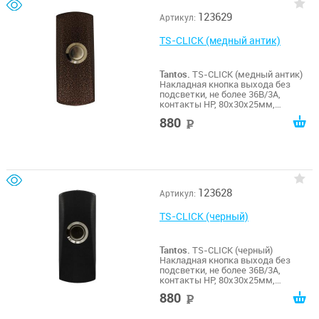
123629
Артикул:
TS-CLICK (медный антик)
Tantos.
TS-CLICK (медный антик)
Накладная кнопка выхода без
подсветки, не более 36В/3А,
контакты НР, 80х30х25мм,
-20...+55гр.С, цинковый сплав, цвет
880
руб
покрытия - медный антик
123628
Артикул:
TS-CLICK (черный)
Tantos.
TS-CLICK (черный)
Накладная кнопка выхода без
подсветки, не более 36В/3А,
контакты НР, 80х30х25мм,
-20...+55гр.С, цинковый сплав, цвет
880
руб
покрытия - черный