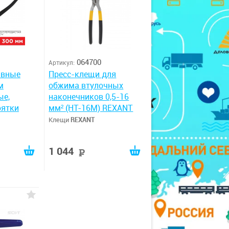
064700
Артикул:
авные
Пресс-клещи для
м
обжима втулочных
ые,
наконечников 0,5-16
оятки
мм² (HT-16M) REXANT
Клещи
REXANT
1 044
руб