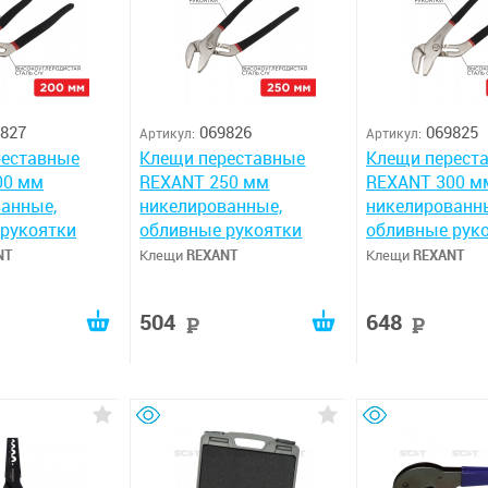
827
069826
069825
Артикул:
Артикул:
реставные
Клещи переставные
Клещи перест
00 мм
REXANT 250 мм
REXANT 300 м
анные,
никелированные,
никелированн
рукоятки
обливные рукоятки
обливные рук
NT
Клещи
REXANT
Клещи
REXANT
504
648
руб
руб
руб