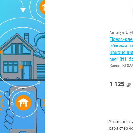
064
Артикул:
Пресс-кл
обжима в
наконечни
мм² (HT-3
Клещи
REXA
1 125
У нас вы с
характерис