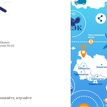
обжима
елей RG59
внивайте, изучайте