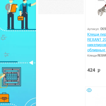
069
Артикул:
Клещи пе
REXANT 2
никелиров
обливные 
Клещи
REXA
424