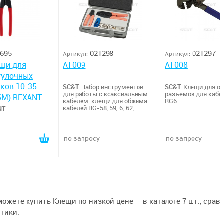
695
021298
021297
Артикул:
Артикул:
ещи для
AT009
AT008
тулочных
ков 10-35
SC&T.
Набор инструментов
SC&T.
Клещи для 
для работы с коаксиальным
разъемов для каб
5M) REXANT
кабелем: клещи для обжима
RG6
кабелей RG-58, 59, 6, 62,
NT
инструменты для обрезки,
клещи для зачистки. Набор
разъемов 20 шт. (3 типов).
по запросу
по запросу
руб
можете купить Клещи по низкой цене — в каталоге 7 шт., сра
тики.