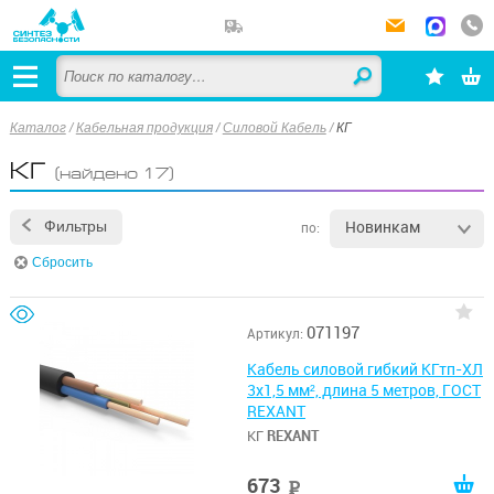
Каталог
/
Кабельная продукция
/
Силовой Кабель
/
КГ
КГ
(найдено 17)
Новинкам
Фильтры
по:
Сбросить
071197
Артикул:
Кабель силовой гибкий КГтп-ХЛ
3х1,5 мм², длина 5 метров, ГОСТ
REXANT
КГ
REXANT
673
руб