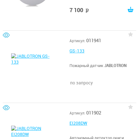
7 100
руб
011941
Артикул:
GS-133
Пожарный датчик
JABLOTRON
по запросу
011902
Артикул:
EI208DW
Автономный детектор окиси