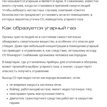
газ называется угарным и является ядом. К сожалению, известно
много случаев, когда он становился причиной смерти людей.
Чтобы избежать несчастных случаев, компания «Синтез
Безопасности» предлагает установить во всех помещениях, в
которых вероятна утечка СО, извещатель угарного газа.
Как образуется угарный газ
Органы чувств людей не в состоянии самостоятельно
обнаружить смертельное вещество, и особенно это опасно для
спящих. Даже при небольшой концентрации в помещении угарный
газ приводит к отравлению и, как следствие, летальному исходу.
СО блокирует снабжение организма человека кислородом.
В квартирах, где установлены приборы для отопления и обогрева,
может произойти выброс угарного газа, а значит, существует
опасность получить отравление.
Выход СО при недостатке кислорода возникает, если:
не вовремя закрыта заслонка печи;
бойлер, работающий на газе, имеет недостаточную тягу;
неисправен гриль или кухонная плита;
двигатель транспортного средства работает в закрытом
гараже.