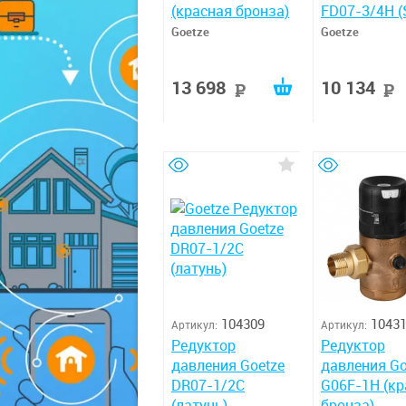
(красная бронза)
FD07-3/4H (
Goetze
Goetze
13 698
10 134
руб
104309
1043
Артикул:
Артикул:
Редуктор
Редуктор
давления Goetze
давления Go
DR07-1/2C
G06F-1H (кр
(латунь)
бронза)