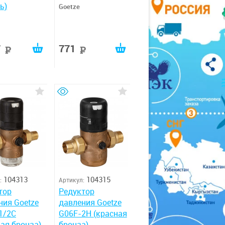
ь)
Goetze
7
771
руб
руб
104313
104315
:
Артикул:
тор
Редуктор
ния Goetze
давления Goetze
1/2C
G06F-2H (красная
ная бронза)
бронза)