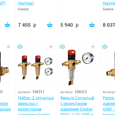
SP)
(латунь)
(латун
Goetze
Goetze
7 455
5 940
8 03
руб
руб
руб
10
104311
104312
Артикул:
Артикул:
Артикул
Набор: 2 сетчатых
Фильтр Сетчатый
Редук
etze
фильтра с
с редуктором
давле
асная
редуктором
давления Goetze
G06F-
давления Goetze
FD07-1/2C (SP) и
(крас