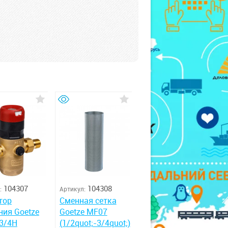
104307
104308
:
Артикул:
тор
Сменная сетка
ния Goetze
Goetze MF07
3/4H
(1/2quot;-3/4quot;)