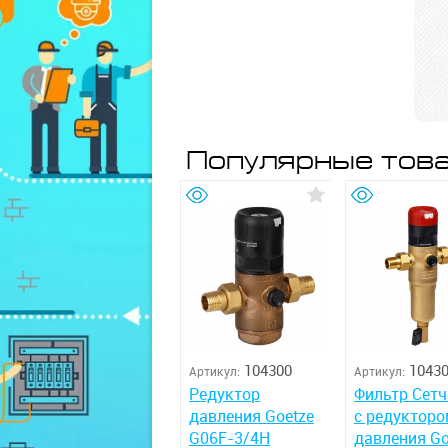
Популярные тов
104300
1043
Артикул:
Артикул:
Редуктор
Фильтр Сет
давления Goetze
с редуктор
G06F-3/4H
давления Go