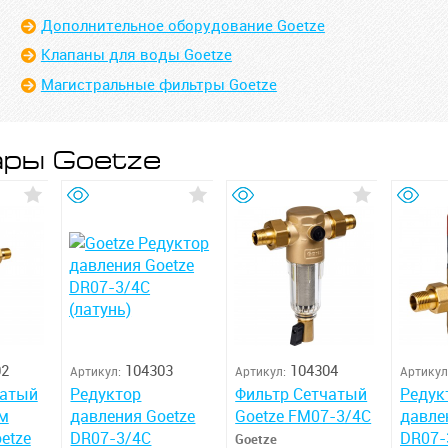
Дополнительное оборудование Goetze
Клапаны для воды Goetze
Магистральные фильтры Goetze
ары Goetze
02
104303
104304
Артикул:
Артикул:
Артикул
чатый
Редуктор
Фильтр Сетчатый
Редук
ом
давления Goetze
Goetze FM07-3/4C
давле
etze
DR07-3/4C
DR07-
Goetze