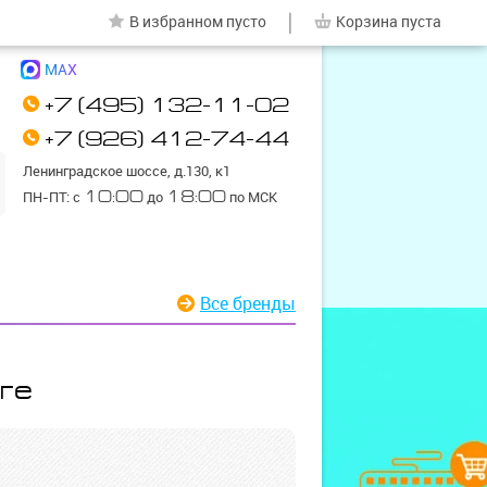
|
В избранном
пусто
Корзина
пуста
MAX
+7 (495) 132-11-02
+7 (926) 412-74-44
Ленинградское шоссе, д.130, к1
ПН-ПТ: с
10:00
до
18:00
по МСК
Все бренды
ге