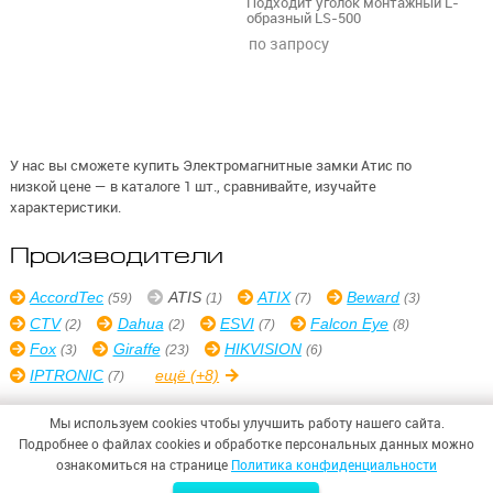
Подходит уголок монтажный L-
oбразный LS-500
по запросу
У нас вы сможете купить Электромагнитные замки Атис по
низкой цене — в каталоге 1 шт., сравнивайте, изучайте
характеристики.
Производители
AccordTec
ATIS
ATIX
Beward
(59)
(1)
(7)
(3)
CTV
Dahua
ESVI
Falcon Eye
(2)
(2)
(7)
(8)
Fox
Giraffe
HIKVISION
(3)
(23)
(6)
IPTRONIC
ещё
(+8)
(7)
Мы используем cookies чтобы улучшить работу нашего сайта.
Подробнее о файлах cookies и обработке персональных данных можно
ознакомиться на странице
Политика конфиденциальности
© 2026,
ООО «СИНТЕЗ БЕЗОПАСНОСТИ»