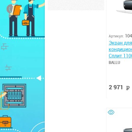
104
Артикул:
Экран для
кондицион
Сплит 110
BALLU
2 971