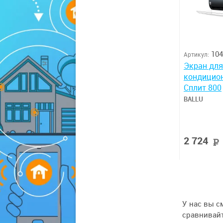
104
Артикул:
Экран для
кондицион
Сплит 800
BALLU
2 724
У нас вы с
сравнивайт