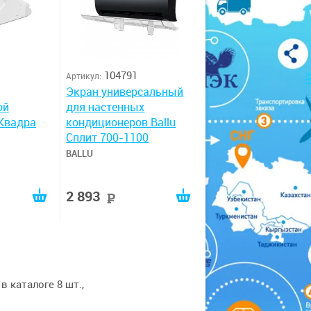
104791
Артикул:
Экран универсальный
ой
для настенных
 Квадра
кондиционеров Ballu
Сплит 700-1100
BALLU
2 893
уб
руб
 каталоге 8 шт.,