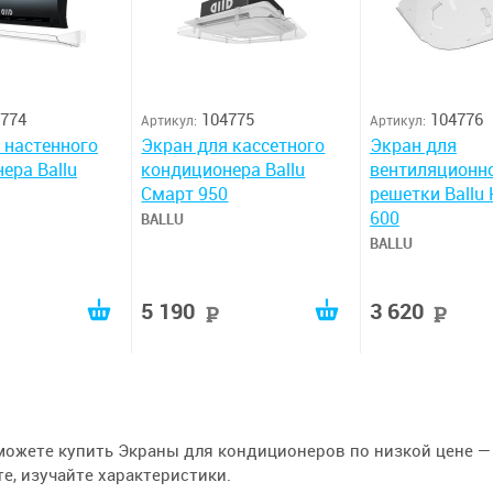
774
104775
104776
Артикул:
Артикул:
 настенного
Экран для кассетного
Экран для
ера Ballu
кондиционера Ballu
вентиляционн
Смарт 950
решетки Ballu
600
BALLU
BALLU
5 190
3 620
руб
руб
р
можете купить Экраны для кондиционеров по низкой цене — в
е, изучайте характеристики.