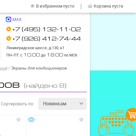
|
В избранном
пусто
Корзина
пуста
MAX
+7 (495) 132-11-02
+7 (926) 412-74-44
Ленинградское шоссе, д.130, к1
ПН-ПТ: с
10:00
до
18:00
по МСК
ания
/
Экраны для кондиционеров
ров
(найдено 8)
Новинкам
Сортировать
по: