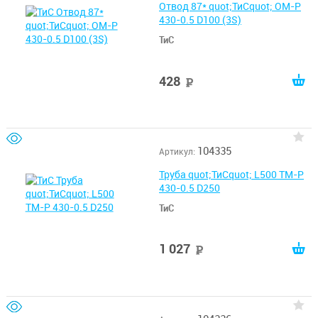
Отвод 87* quot;ТиСquot; ОМ-Р
430-0.5 D100 (3S)
ТиС
428
руб
104335
Артикул:
Труба quot;ТиСquot; L500 ТМ-Р
430-0.5 D250
ТиС
1 027
руб