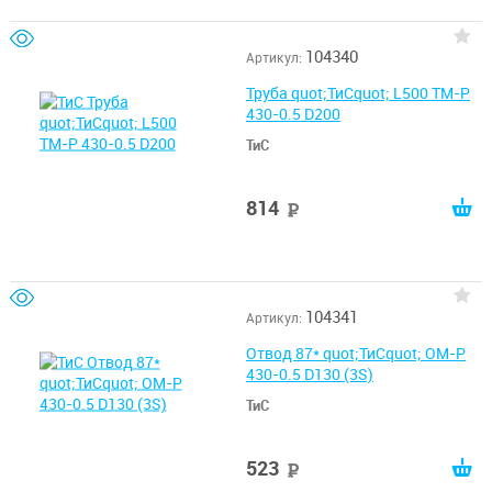
104340
Артикул:
Труба quot;ТиСquot; L500 ТМ-Р
430-0.5 D200
ТиС
814
руб
104341
Артикул:
Отвод 87* quot;ТиСquot; ОМ-Р
430-0.5 D130 (3S)
ТиС
523
руб