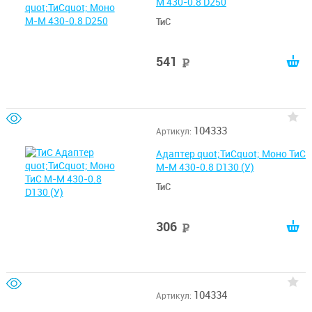
М 430-0.8 D250
ТиС
541
руб
104333
Артикул:
Адаптер quot;ТиСquot; Моно ТиС
М-М 430-0.8 D130 (У)
ТиС
306
руб
104334
Артикул: