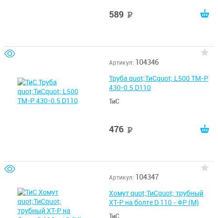
589
руб
104346
Артикул:
Труба quot;ТиСquot; L500 ТМ-Р
430-0.5 D110
ТиС
476
руб
104347
Артикул:
Хомут quot;ТиСquot; трубный
ХТ-Р на болте D 110 - ФР (М)
ТиС