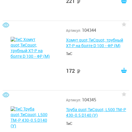
221
руб
104344
Артикул:
Хомут quot;ТиСquot; трубный
ХТ-Р на болте D 100 - ФР (М)
ТиС
172
руб
104345
Артикул:
Труба quot;ТиСquot; L500 ТМ-Р
430-0.5 D140 (У)
ТиС