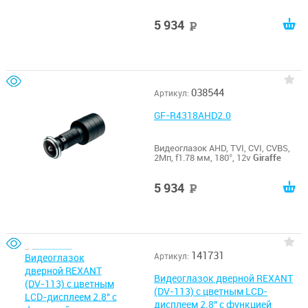
5 934
руб
038544
Артикул:
GF-R4318AHD2.0
Видеоглазок AHD, TVI, CVI, CVBS,
2Мп, f1.78 мм, 180°, 12v
Giraffe
5 934
руб
141731
Артикул:
Видеоглазок дверной REXANT
(DV-113) с цветным LCD-
дисплеем 2.8" с функцией