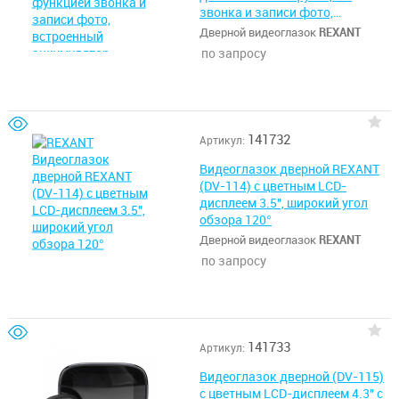
звонка и записи фото,
встроенный аккумулятор
Дверной видеоглазок
REXANT
по запросу
141732
Артикул:
Видеоглазок дверной REXANT
(DV-114) с цветным LCD-
дисплеем 3.5", широкий угол
обзора 120°
Дверной видеоглазок
REXANT
по запросу
141733
Артикул:
Видеоглазок дверной (DV-115)
с цветным LCD-дисплеем 4.3" с