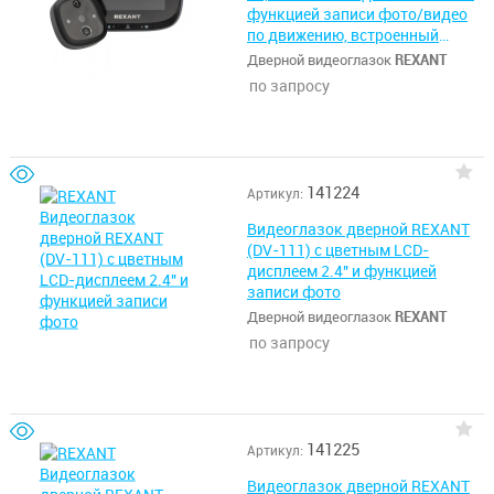
функцией записи фото/видео
по движению, встроенный
звонок, ночной режим работы
Дверной видеоглазок
REXANT
REXANT
по запросу
141224
Артикул:
Видеоглазок дверной REXANT
(DV-111) с цветным LCD-
дисплеем 2.4" и функцией
записи фото
Дверной видеоглазок
REXANT
по запросу
141225
Артикул:
Видеоглазок дверной REXANT