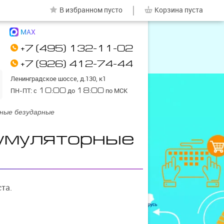
|
В избранном
пусто
Корзина
пуста
MAX
+7 (495) 132-11-02
+7 (926) 412-74-44
Ленинградское шоссе, д.130, к1
ПН-ПТ: с
10:00
до
18:00
по МСК
ные безударные
умуляторные
та.