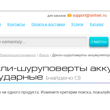
support@sintsec.ru
для заказов:
и
Контакты
Оплата и доставка
Услуги
Каталог
Найти
Электроинструмент
/
Дрели
/
Дрели-шуруповерты аккумулятор
ли-шуруповерты акк
ударные
(найдено 0)
 ни одного продукта. Измените критерии поиска, пожалуйс