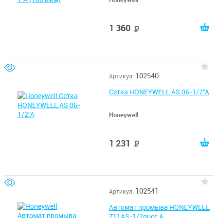
1 360
руб
102540
Артикул:
Сетка HONEYWELL AS 06-1/2''A
Honeywell
1 231
руб
102541
Артикул:
Автомат промыва HONEYWELL
Z11AS-1/2quot;A