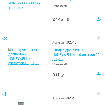
Honeywell
27 451
руб
102543
Артикул:
Штуцер дренажный
HONEYWELL для фильтров FF
(FK)06
Honeywell
331
руб
102546
Артикул: