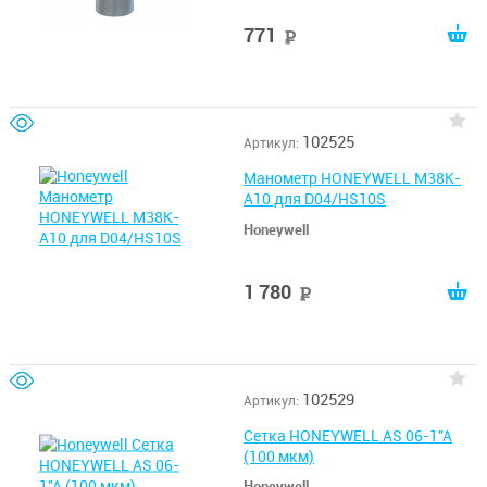
771
руб
102525
Артикул:
Манометр HONEYWELL M38K-
A10 для D04/HS10S
Honeywell
1 780
руб
102529
Артикул:
Сетка HONEYWELL AS 06-1''A
(100 мкм)
Honeywell