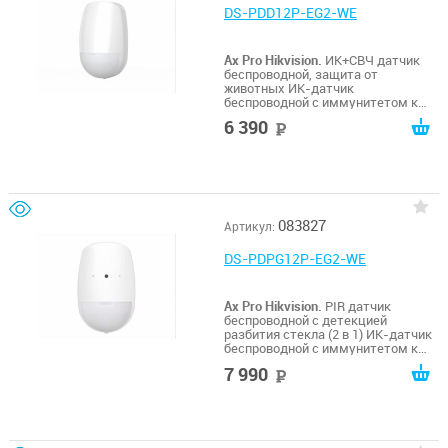
DS-PDD12P-EG2-WE
Ax Pro Hikvision.
ИК+СВЧ датчик
беспроводной, защита от
животных ИК-датчик
беспроводной с иммунитетом к
животным до 30 кг; 868МГц
6 390
руб
двухсторонная связь с TRI-X
технологией; зона обнаружения
12х12м, 85,9°; дальность до 1600м;
защита от помех, температурная
компенсация; срок службы
батареи - 5 лет; -10°C...+55°C;
размер 103×66×49мм; пластик.
083827
Артикул:
Высота установки от 1.8м до 2.4м;
DS-PDPG12P-EG2-WE
Ax Pro Hikvision.
PIR датчик
беспроводной с детекцией
разбития стекла (2 в 1) ИК-датчик
беспроводной с иммунитетом к
животным до 30 кг; 868МГц
7 990
руб
двухсторонная связь с TRI-X
технологией; Дальность / зона ИК
обнаружения 12м х 85.9°;
Дальность детекции разбития
стекла: 8м / 120°; Дальность
передачи данных до 1600м;