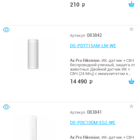
210
руб
083842
Артикул:
DS-PDTT15AM-LM-WE
Ax Pro Hikvision.
ИК-датчик + СВЧ
беспроводной уличный, защита от
животных Двойной датчик ИК +
СВЧ (24 Мгц) с иммунитетом к
домашним животным и функцией
14 490
руб
Антимаскирования ; Иммунитет к
животным до 12 кг; 868МГц
двухсторонная связь с TRI-X
технологией; зона обнаружения
15м, 90°; дальность до 1600м;
защита от помех, температурная
компенсация;; срок службы
083841
Артикул:
батареи - 5 лет; -30°C...+55°C;
размер 160×72×53мм; IP65;
пластик. Высота установка от 2м
DS-PDC10DM-EG2-WE
до 3.5м; Настенная или потолочная
установка.
Ax Pro Hikvision.
ИК-датчик + СВЧ