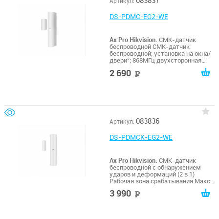
083837
Артикул:
DS-PDMC-EG2-WE
Ax Pro Hikvision.
СМК-датчик
беспроводной СМК-датчик
беспроводной; установка на окна/
двери°; 868МГц двухсторонная
связь с TRI-X технологией;
2 690
руб
дальность до 1600м; проводные
зоны (2); защита от помех; срок
службы батареи - 5 лет;
-10°C...+55°C; размер
103×23×23мм, 34×13×12мм
(магнит); пластик.
083836
Артикул:
DS-PDMCK-EG2-WE
Ax Pro Hikvision.
СМК-датчик
беспроводной с обнаружением
ударов и деформаций (2 в 1)
Рабочая зона срабатывания Макс.
43 мм; Чувствительность:
3 990
руб
Обнаружение удара;обнаружение
сильной, средней, малой
деформации: наклон до 25°; 2
тревожных входа; 868МГц