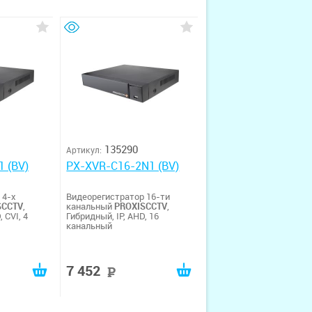
135290
Артикул:
 (BV)
PX-XVR-C16-2N1 (BV)
 4-х
Видеорегистратор 16-ти
SCCTV
,
канальный
PROXISCCTV
,
 CVI, 4
Гибридный, IP, AHD, 16
канальный
7 452
уб
руб