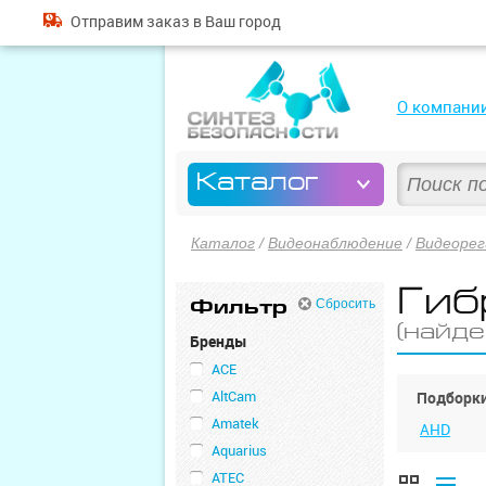
Отправим
заказ
в Ваш город
О компани
Каталог
Каталог
/
Видеонаблюдение
/
Видеоре
Гиб
Фильтр
Сбросить
(найде
Бренды
ACE
AltCam
Подборки
Amatek
AHD
Aquarius
ATEC