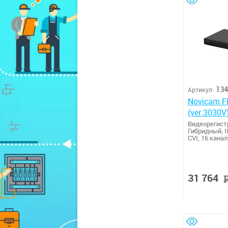
134
Артикул:
Novicam FR2116X
(ver.3030V
Видеорегис
Гибридный, I
CVI, 16 кана
31 764