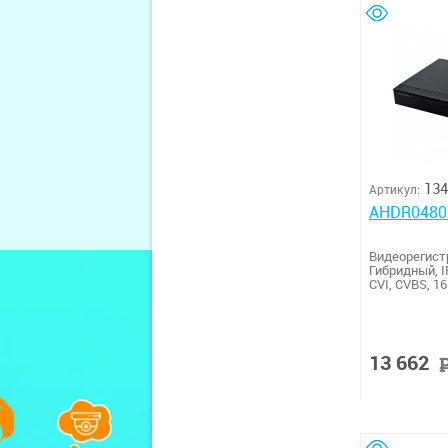
134
Артикул:
AHDR0480
Видеорегис
Гибридный, I
CVI, CVBS, 1
13 662