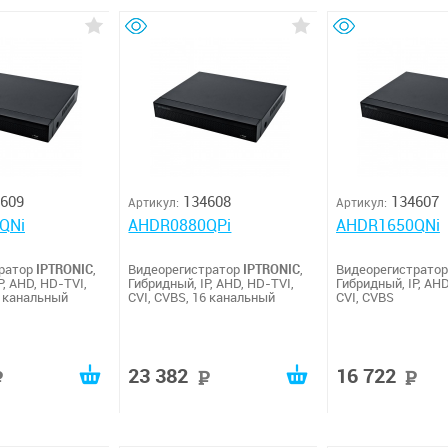
609
134608
134607
Артикул:
Артикул:
QNi
AHDR0880QPi
AHDR1650QNi
тратор
IPTRONIC
,
Видеорегистратор
IPTRONIC
,
Видеорегистрато
P, AHD, HD-TVI,
Гибридный, IP, AHD, HD-TVI,
Гибридный, IP, AHD
2 канальный
CVI, CVBS, 16 канальный
CVI, CVBS
23 382
16 722
руб
руб