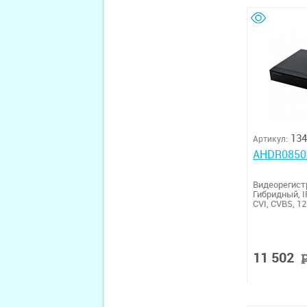
134
Артикул:
AHDR0850
Видеорегис
Гибридный, I
CVI, CVBS, 1
11 502