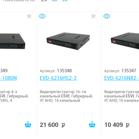
349
135348
135347
Артикул:
Артикул:
-1080N
EVD-6216HS2-2
EVD-6216NX2-
ратор 4-х
Видеорегистратор 16-ти
Видеорегистратор
SVI
, Гибридный,
канальный
ESVI
, Гибридный,
канальный
ESVI
, 
CVBS, 4
IP, AHD, 16 канальный
IP, AHD, 16 каналь
21 600
10 409
руб
руб