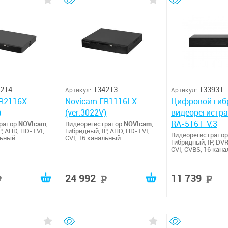
214
134213
133931
Артикул:
Артикул:
Novicam FR1116LX
Цифровой гиб
)
(ver.3022V)
видеорегистра
RA-5161_V.3
тратор
NOVIcam
,
Видеорегистратор
NOVIcam
,
P, AHD, HD-TVI,
Гибридный, IP, AHD, HD-TVI,
Видеорегистрато
льный
CVI, 16 канальный
Гибридный, IP, DVR
CVI, CVBS, 16 кан
24 992
11 739
руб
руб