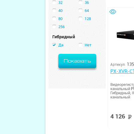
32
36
40
64
80
128
256
Гибридный
Да
Нет
Показать
135
Артикул:
PX-XVR-CT
Видеорегист
канальный
P
Гибридный, IP
канальный
4 126