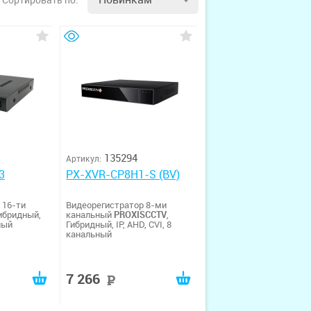
135294
Артикул:
3
PX-XVR-CP8H1-S (BV)
 16-ти
Видеорегистратор 8-ми
Гибридный,
канальный
PROXISCCTV
,
ный
Гибридный, IP, AHD, CVI, 8
канальный
7 266
руб
руб