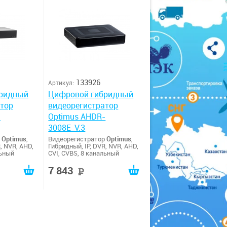
133926
Артикул:
ридный
Цифровой гибридный
атор
видеорегистратор
-
Optimus AHDR-
3008E_V.3
р
Optimus
,
Видеорегистратор
Optimus
,
, NVR, AHD,
Гибридный, IP, DVR, NVR, AHD,
льный
CVI, CVBS, 8 канальный
7 843
уб
руб