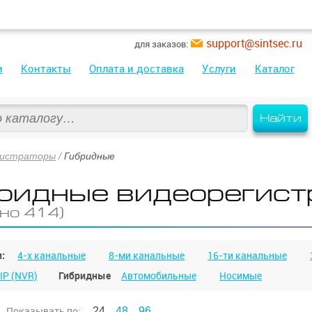
support@sintsec.ru
для заказов:
и
Контакты
Оплата и доставка
Услуги
Каталог
Найти
гистраторы
/
Гибридные
ридные видеорегист
но 414)
:
4-х канальные
8-ми канальные
16-ти канальные
IP (NVR)
Гибридные
Автомобильные
Носимые
Показывать
по:
24
48
96