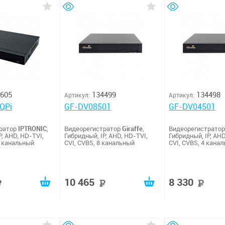
605
134499
134498
Артикул:
Артикул:
QPi
GF-DV08501
GF-DV04501
тратор
IPTRONIC
,
Видеорегистратор
Giraffe
,
Видеорегистрато
P, AHD, HD-TVI,
Гибридный, IP, AHD, HD-TVI,
Гибридный, IP, AHD
6 канальный
CVI, CVBS, 8 канальный
CVI, CVBS, 4 кана
10 465
8 330
руб
руб
р