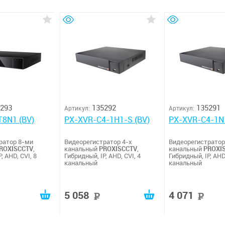
293
135292
135291
Артикул:
Артикул:
8N1 (BV)
PX-XVR-C4-1H1-S (BV)
PX-XVR-C4-1N1
ратор 8-ми
Видеорегистратор 4-х
Видеорегистратор
ROXISCCTV
,
канальный
PROXISCCTV
,
канальный
PROXI
, AHD, CVI, 8
Гибридный, IP, AHD, CVI, 4
Гибридный, IP, AHD,
канальный
канальный
5 058
4 071
руб
руб
р