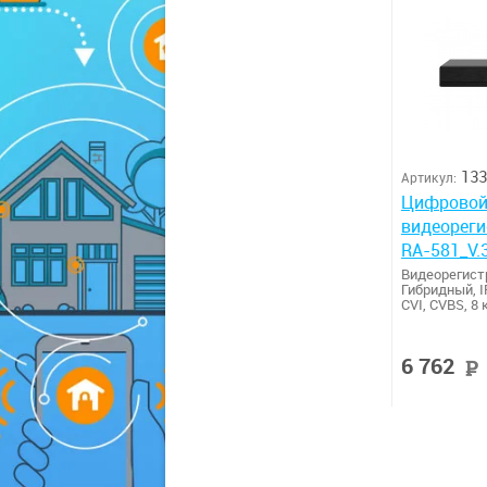
133
Артикул:
Цифровой
видеореги
RA-581_V.
Видеорегис
Гибридный, I
CVI, CVBS, 8
6 762