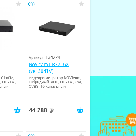
134224
Артикул:
Novicam FR2216X
(ver.3041V)
р
Giraffe
,
Видеорегистратор
NOVIcam
,
, HD-TVI,
Гибридный, AHD, HD-TVI, CVI,
льный
CVBS, 16 канальный
44 288
уб
руб