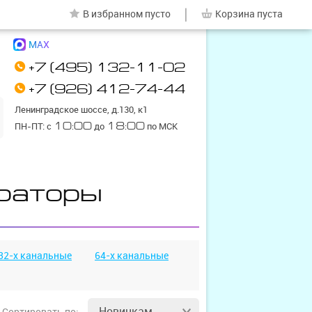
|
В избранном
пусто
Корзина
пуста
MAX
+7 (495) 132-11-02
+7 (926) 412-74-44
Ленинградское шоссе, д.130, к1
ПН-ПТ: с
10:00
до
18:00
по МСК
раторы
32-х канальные
64-х канальные
Новинкам
Сортировать
по: