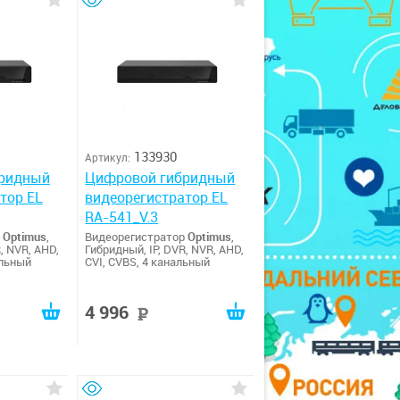
133930
Артикул:
ридный
Цифровой гибридный
тор EL
видеорегистратор EL
RA-541_V.3
р
Optimus
,
Видеорегистратор
Optimus
,
, NVR, AHD,
Гибридный, IP, DVR, NVR, AHD,
альный
CVI, CVBS, 4 канальный
4 996
руб
руб