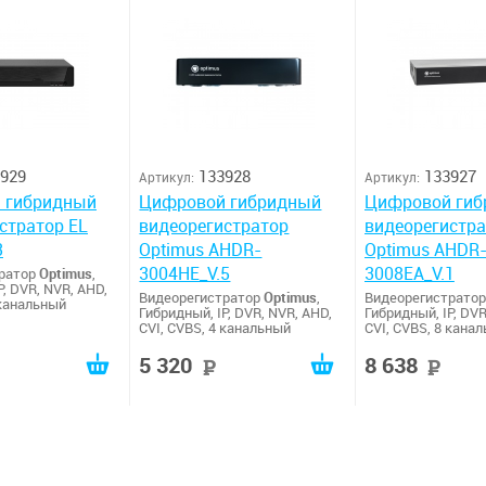
929
133928
133927
Артикул:
Артикул:
 гибридный
Цифровой гибридный
Цифровой гиб
стратор EL
видеорегистратор
видеорегистр
3
Optimus AHDR-
Optimus AHDR
3004HE_V.5
3008EA_V.1
тратор
Optimus
,
P, DVR, NVR, AHD,
Видеорегистратор
Optimus
,
Видеорегистрато
 канальный
Гибридный, IP, DVR, NVR, AHD,
Гибридный, IP, DVR
CVI, CVBS, 4 канальный
CVI, CVBS, 8 кана
5 320
8 638
руб
руб
р