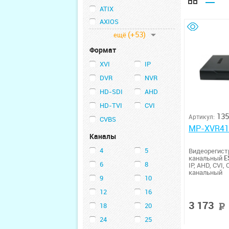
ATIX
AXIOS
(+53)
ещё
Формат
XVI
IP
DVR
NVR
HD-SDI
AHD
HD-TVI
CVI
135
Артикул:
CVBS
MP-XVR41
Каналы
4
5
Видеорегист
канальный
E
6
8
IP, AHD, CVI, 
канальный
9
10
12
16
3 173
18
20
24
25