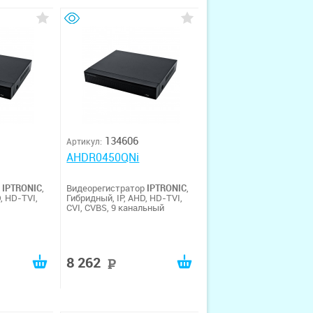
134606
Артикул:
AHDR0450QNi
р
IPTRONIC
,
Видеорегистратор
IPTRONIC
,
, HD-TVI,
Гибридный, IP, AHD, HD-TVI,
CVI, CVBS, 9 канальный
8 262
руб
руб