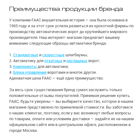
Преимущества продукции бренда
У компании FAAC внушительная история — она была основана в
1965 году и за этот срок успела развиться из крохотной фирмы по
производству автоматических ворот до крупнейшего мирового
производителя. Наш интернет-магазин предлагает вашему
вниманию следующие образцы автоматики бренда:
1.
Стандартные
и
скоростные
шлагбаумы;
2. Автоматику для
откатных
и
распашных
ворот;
3.
Компоненты
для автоматики;
4.
Блоки управления
воротами и многое другое.
Адекватная цена FAAC — ещё одно преимущество.
За весь срок существования бренд сумел заслужить только
положительные отзывы покупателей. Принимая решение купить
FAAC, будьте уверены — вы выбираете качество, которое в нашем
магазине представлено по приемлемой стоимости. Вы заботимся
о наших клиентах, поэтому, если у вас возникнут любые вопросы
по товарам, оплате или условиям доставки — задайте их на нашем
официальном сайте или в центральном офисе, расположенном в
городе Москва.