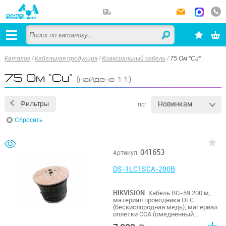
Каталог
/
Кабельная продукция
/
Коаксиальный кабель
/
75 Ом "Cu"
75 Ом "Cu"
(найдено 11)
Новинкам
Фильтры
по:
Сбросить
041653
Артикул:
DS-1LC1SCA-200B
HIKVISION.
Кабель RG-59 200 м,
материал проводника OFC
(бескислородная медь), материал
оплетки CCA (омедненный
алюминий), класс огнестойкости