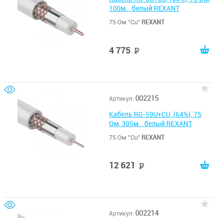
100м. , белый REXANT
75 Ом "Cu"
REXANT
4 775
руб
002215
Артикул:
Кабель RG-59U+CU, (64%), 75
Ом, 305м. , белый REXANT
75 Ом "Cu"
REXANT
12 621
руб
002214
Артикул: