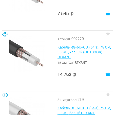
7 545
руб
002220
Артикул:
Кабель RG-6U+CU, (64%), 75 Ом,
305м. , черный (OUTDOOR)
REXANT
75 Ом "Cu"
REXANT
14 762
руб
002219
Артикул:
Кабель RG-6U+CU, (64%), 75 Ом,
305м. , белый REXANT