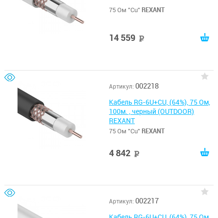
75 Ом "Cu"
REXANT
14 559
руб
002218
Артикул:
Кабель RG-6U+CU, (64%), 75 Ом,
100м. , черный (OUTDOOR)
REXANT
75 Ом "Cu"
REXANT
4 842
руб
002217
Артикул:
Кабель RG-6U+CU, (64%), 75 Ом,