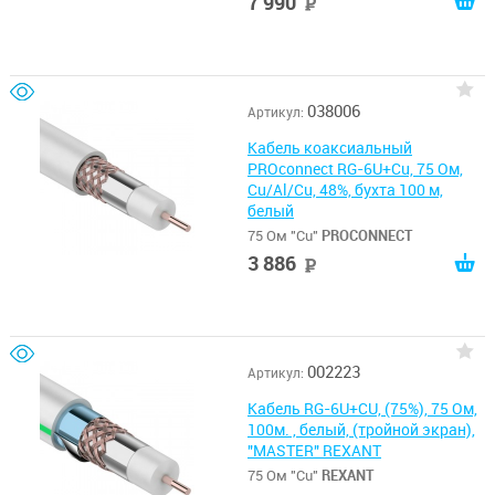
7 990
руб
VW-1
038006
Артикул:
Кабель коаксиальный
PROconnect RG-6U+Cu, 75 Ом,
Cu/Al/Cu, 48%, бухта 100 м,
белый
75 Ом "Cu"
PROCONNECT
3 886
руб
002223
Артикул:
Кабель RG-6U+CU, (75%), 75 Ом,
100м. , белый, (тройной экран),
"MASTER" REXANT
75 Ом "Cu"
REXANT