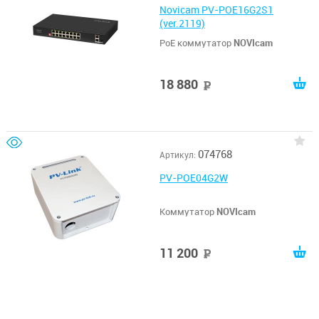
Novicam PV-POE16G2S1
(ver.2119)
PoE коммутатор
NOVIcam
18 880
руб
074768
Артикул:
PV-POE04G2W
Коммутатор
NOVIcam
11 200
руб