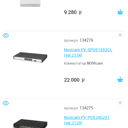
9 280
руб
134276
Артикул:
Novicam PV-GPOE16S2CL
(ver.2134)
Коммутатор
NOVIcam
22 000
руб
134275
Артикул:
Novicam PV-POE24G2S1
(ver.2120)