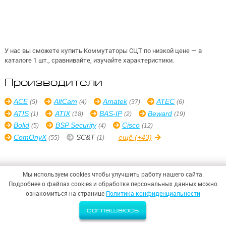
У нас вы сможете купить Коммутаторы СЦТ по низкой цене — в
каталоге 1 шт., сравнивайте, изучайте характеристики.
Производители
ACE
AltCam
Amatek
ATEC
(5)
(4)
(37)
(6)
ATIS
ATIX
BAS-IP
Beward
(1)
(18)
(2)
(19)
Bolid
BSP Security
Cisco
(5)
(4)
(12)
ComOnyX
SC&T
ещё
(+43)
(55)
(1)
Мы используем cookies чтобы улучшить работу нашего сайта.
Подробнее о файлах cookies и обработке персональных данных можно
© 2026,
ООО «СИНТЕЗ БЕЗОПАСНОСТИ»
ознакомиться на странице
Политика конфиденциальности
Политика конфиденциальности
соглашаюсь