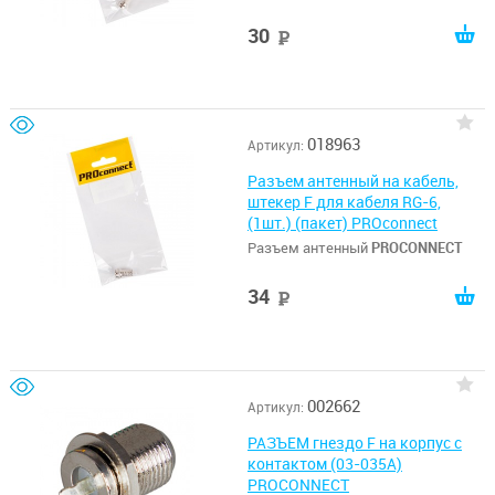
30
руб
018963
Артикул:
Разъем антенный на кабель,
штекер F для кабеля RG-6,
(1шт.) (пакет) PROconnect
Разъем антенный
PROCONNECT
34
руб
002662
Артикул:
РАЗЪЕМ гнездо F на корпус с
контактом (03-035A)
PROCONNECT