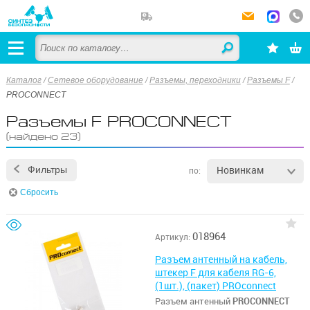
Каталог
/
Сетевое оборудование
/
Разъемы, переходники
/
Разъемы F
/
PROCONNECT
Разъемы F PROCONNECT
(найдено 23)
Новинкам
Фильтры
по:
Сбросить
018964
Артикул:
Разъем антенный на кабель,
штекер F для кабеля RG-6,
(1шт.), (пакет) PROconnect
Разъем антенный
PROCONNECT