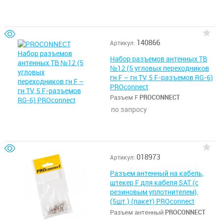
140866
Артикул:
Набор разъемов антенных ТВ
№12 (5 угловых переходников
гн F – гн TV, 5 F-разъемов RG-6)
PROconnect
Разъем F
PROCONNECT
по запросу
018973
Артикул:
Разъем антенный на кабель,
штекер F для кабеля SAT (с
резиновым уплотнителем),
(5шт.) (пакет) PROconnect
Разъем антенный
PROCONNECT