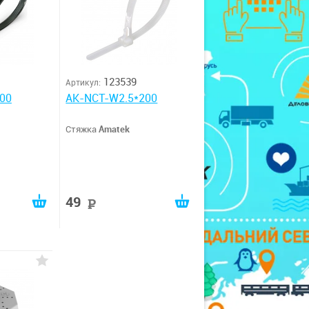
123539
Артикул:
00
AK-NCT-W2.5*200
Стяжка
Amatek
49
руб