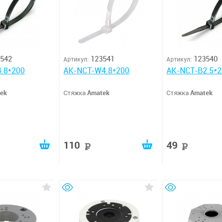
542
123541
123540
Артикул:
Артикул:
.8*200
AK-NCT-W4.8*200
AK-NCT-B2.5*2
ek
Стяжка
Amatek
Стяжка
Amatek
110
49
руб
руб
руб