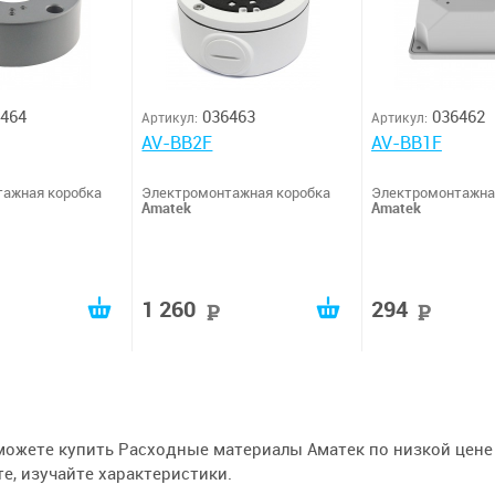
464
036463
036462
Артикул:
Артикул:
AV-BB2F
AV-BB1F
ажная коробка
Электромонтажная коробка
Электромонтажна
Amatek
Amatek
1 260
294
руб
руб
руб
можете купить Расходные материалы Аматек по низкой цене —
е, изучайте характеристики.