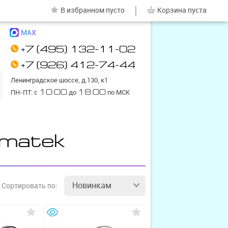
|
В избранном
пусто
Корзина
пуста
MAX
+7 (495) 132-11-02
+7 (926) 412-74-44
Ленинградское шоссе, д.130, к1
ПН-ПТ: с
10:00
до
18:00
по МСК
Amatek
Новинкам
Сортировать
по: