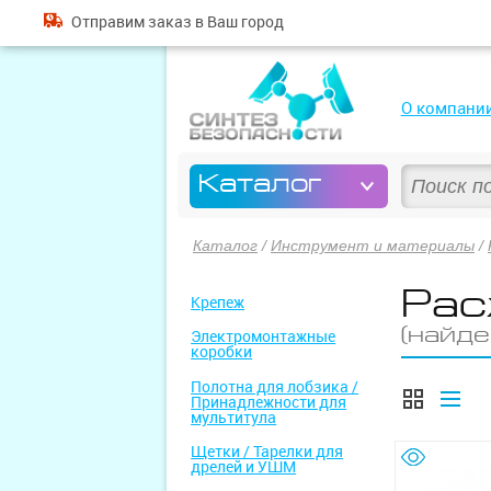
Отправим
заказ
в Ваш город
О компани
Каталог
Каталог
/
Инструмент и материалы
/
Рас
Крепеж
(найде
Электромонтажные
коробки
Полотна для лобзика /
Принадлежности для
мультитула
Щетки / Тарелки для
дрелей и УШМ