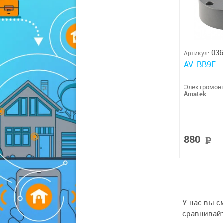
036
Артикул:
AV-BB9F
Электромонт
Amatek
880
У нас вы с
сравнивайт