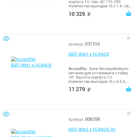
корпуса 1U. Uвх. AC 110-250
Количество выходов 16 х 1 А. Uвых
DC 12,6 В (регулируется от 11.7 до
10 329
руб
14.7 В ± 5%). Рабочая температура :
-15°C ~ +50°C. Габаритные
размеры: 465 х 200 х 45 мм.
037310
Артикул:
ББП-80х1 v.16 RACK
AccordTec.
Блок бесперебойного
питания для установки в стойку
19". Высота корпуса 1U.
Количество выходов 16 х 0.5 А.
Возможность подключения
11 279
руб
внешней АКБ. Габаритные
размеры: 465*200*45 мм. Масса
брутто 3418 г.
008358
Артикул:
ББП-80х2 v.16 RACK 3U