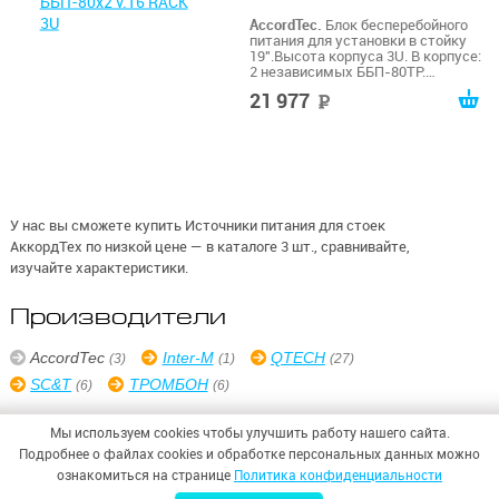
AccordTec.
Блок бесперебойного
питания для установки в стойку
19".Высота корпуса 3U. В корпусе:
2 независимых ББП-80ТР.
Количество выходов 16 х 1.0 А.
21 977
руб
Возможность установки до 4-х
АКБ 12Ah (по 2-а на каждый
ББП-80ТР) Габаритные размеры:
465*378*130 мм. Масса брутто
7775 г.
У нас вы сможете купить Источники питания для стоек
АккордТех по низкой цене — в каталоге 3 шт., сравнивайте,
изучайте характеристики.
Производители
AccordTec
Inter-M
QTECH
(3)
(1)
(27)
SC&T
ТРОМБОН
(6)
(6)
Мы используем cookies чтобы улучшить работу нашего сайта.
Подробнее о файлах cookies и обработке персональных данных можно
ознакомиться на странице
Политика конфиденциальности