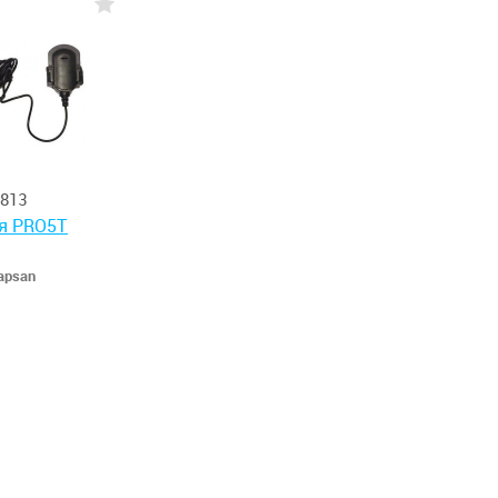
813
я PRO5T
apsan