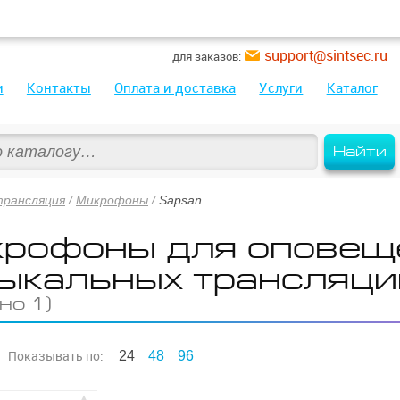
support@sintsec.ru
для заказов:
и
Контакты
Оплата и доставка
Услуги
Каталог
Найти
трансляция
/
Микрофоны
/
Sapsan
рофоны для оповещ
ыкальных трансляци
но 1)
Показывать
по:
24
48
96