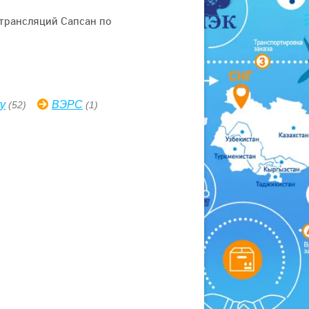
трансляций Сапсан по
ry
ВЭРС
(52)
(1)