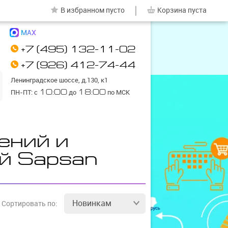
|
В избранном
пусто
Корзина
пуста
MAX
+7 (495) 132-11-02
+7 (926) 412-74-44
Ленинградское шоссе, д.130, к1
ПН-ПТ: с
10:00
до
18:00
по МСК
ений и
й Sapsan
Новинкам
Сортировать
по: