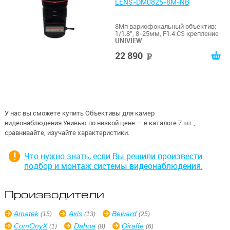
LENS-DM0825-8M-NB
8Мп вариофокальный объектив:
1/1.8", 8-25мм, F1.4 CS крепление
UNIVIEW
22 890
руб
У нас вы сможете купить Объективы для камер
видеонаблюдения Унивью по низкой цене — в каталоге 7 шт.,
сравнивайте, изучайте характеристики.
Что нужно знать, если Вы решили произвести
подбор и монтаж системы видеонаблюдения.
Производители
Amatek
Axis
Beward
(15)
(13)
(25)
ComOnyX
Dahua
Giraffe
(1)
(8)
(6)