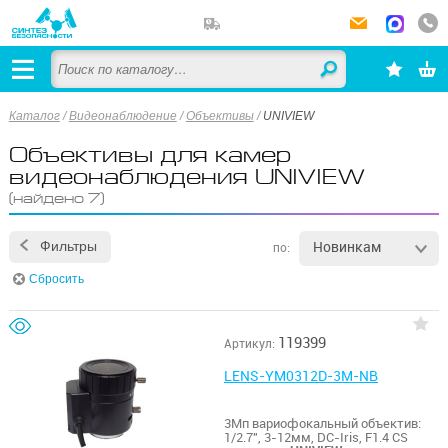
Каталог
/
Видеонаблюдение
/
Объективы
/
UNIVIEW
Объективы для камер
видеонаблюдения UNIVIEW
(найдено 7)
Новинкам
Фильтры
по:
Сбросить
119399
Артикул:
LENS-YM0312D-3M-NB
3Мп вариофокальный объектив:
1/2.7", 3-12мм, DC-Iris, F1.4 CS