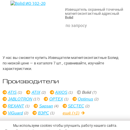
Извещатель охранный точечный
магнитоконтактный адресный
Bolid
по запросу
У нас вы сможете купить Извещатели магнитоконтактные Болид
по низкой цене — в каталоге 7 шт., сравнивайте, изучайте
характеристики.
Производители
ATIS
ATIX
AXIOS
Bolid
(1)
(2)
(1)
(7)
JABLOTRON
OPTEX
Optimus
(17)
(1)
(2)
REXANT
Sapsan
SECTEC
(1)
(4)
(2)
ViGuard
ВЭРС
ещё
(+1)
(2)
(1)
Мы используем cookies чтобы улучшить работу нашего сайта.