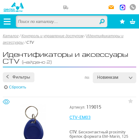
Каталог
/
Контроль и управление доступом
/
Идентификаторы и
аксессуары
/
CTV
Идентификаторы и аксессуары
CTV
(найдено 2)
Новинкам
Фильтры
по:
Сбросить
119015
Артикул:
CTV-EM03
CTV.
Бесконтактный proximity
брелок формата EM-Marin, 125