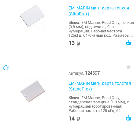
EM-MARIN магн.карта тонкая
(SlimProx)
Slinex.
EM Marine, Read Only, тонкая
(0,8 мм), под печать, без
нумерации. Рабочая частота
125кГц, 64-битный код. Размеры:
86*54*0.86мм
13
руб
124697
Артикул:
EM-MARIN магн.карта толстая
(StandProx)
Slinex.
EM Marine, Read Only,
стандартная толщина (1,8 мм), с
нумерацией (сортированная).
Рабочая частота 125 кГц, 64-
битный код. Размеры: 86*54*1.8мм
14
руб