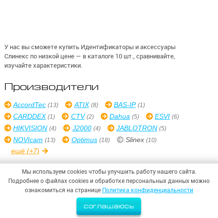
герметичном корпусе, содержит
уникальный 48 битный серийный
номер.
У нас вы сможете купить Идентификаторы и аксессуары
Слинекс по низкой цене — в каталоге 10 шт., сравнивайте,
изучайте характеристики.
Производители
AccordTec
ATIX
BAS-IP
(13)
(8)
(1)
CARDDEX
CTV
Dahua
ESVI
(1)
(2)
(5)
(6)
HIKVISION
J2000
JABLOTRON
(4)
(4)
(5)
NOVIcam
Optimus
Slinex
(13)
(18)
(10)
ещё
(+7)
Мы используем cookies чтобы улучшить работу нашего сайта.
Подробнее о файлах cookies и обработке персональных данных можно
ознакомиться на странице
Политика конфиденциальности
© 2026,
ООО «СИНТЕЗ БЕЗОПАСНОСТИ»
соглашаюсь
Политика конфиденциальности