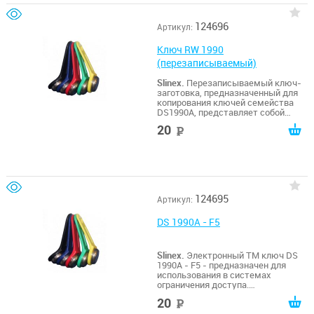
124696
Артикул:
Ключ RW 1990
(перезаписываемый)
Slinex.
Перезаписываемый ключ-
заготовка, предназначенный для
копирования ключей семейства
DS1990A, представляет собой
электронный перезаписываемый
20
руб
носитель 64-битного
идентификационного кода.
124695
Артикул:
DS 1990A - F5
Slinex.
Электронный TM ключ DS
1990A - F5 - предназначен для
использования в системах
ограничения доступа.
Представляет собой микросхему
20
руб
памяти, размещенную в прочном