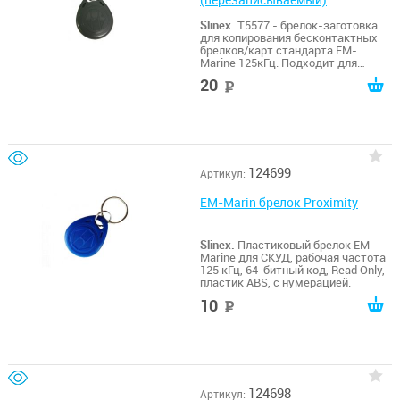
Slinex.
T5577 - брелок-заготовка
для копирования бесконтактных
брелков/карт стандарта EM-
Marine 125кГц. Подходит для
копирования брелков Vizit,
20
руб
Метаком, Элтис, Cyfral. Поддержка
многократной перезаписи ключа.
Расстояние считывания 3-8 см.
124699
Артикул:
EM-Marin брелок Proximity
Slinex.
Пластиковый брелок EM
Marine для СКУД, рабочая частота
125 кГц, 64-битный код, Read Only,
пластик ABS, с нумерацией.
10
руб
124698
Артикул: