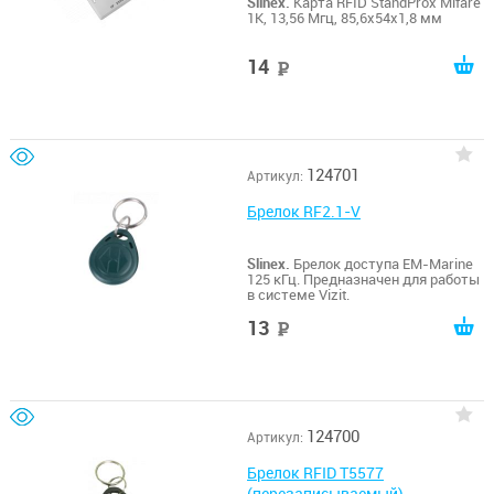
Slinex.
Карта RFID StandProx Mifare
1K, 13,56 Мгц, 85,6х54х1,8 мм
14
руб
124701
Артикул:
Брелок RF2.1-V
Slinex.
Брелок доступа EM-Marine
125 кГц. Предназначен для работы
в системе Vizit.
13
руб
124700
Артикул:
Брелок RFID T5577
(перезаписываемый)