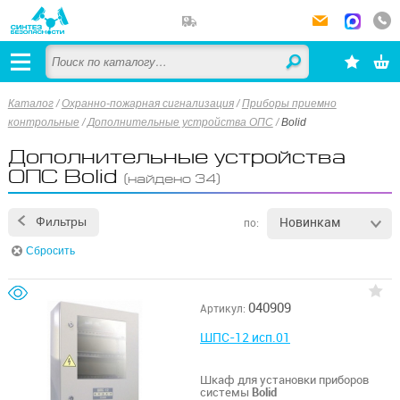
Каталог
/
Охранно-пожарная сигнализация
/
Приборы приемно
контрольные
/
Дополнительные устройства ОПС
/
Bolid
Дополнительные устройства
ОПС Bolid
(найдено 34)
Новинкам
Фильтры
по:
Сбросить
040909
Артикул:
ШПС-12 исп.01
Шкаф для установки приборов
системы
Bolid