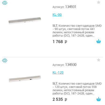
0,25кг, потребляемая мощность от
сети 1 Вт, мощность источника
134931
Артикул:
света 3 Вт. 0…+40, IP41, гарантия 12
месяцев
KL-90
SLT.
Количество светодиодов SMD
- 90 штук, световой поток 441
люмен, непостоянный режим
работы (DC), 187-242В, один
сменный и один встроенный
1 768
руб
(несъёмный) литий-ионные
аккумуляторы напряжением 3,7В
емкостью 2000 мАч каждый,
типоразмер 18650, защита
аккумулятора от глубокого
разряда и перезаряда, свечение до
8 часов, 480х55х30мм , масса
134930
Артикул:
0,36кг, потребляемая мощность от
сети 1,6 Вт, мощность источника
света 4,3 Вт. 0…+40, IP41, гарантия
KL-120
12 месяцев
SLT.
Количество светодиодов SMD
- 120 штук, световой поток 558
люмен, непостоянный режим
работы (DC), 187-242В, один
сменный и один встроенный
2 535
руб
(несъёмный) литий-ионные
аккумуляторы напряжением 3,7В