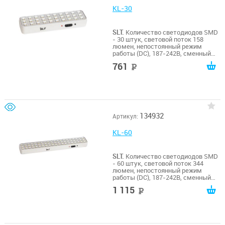
KL-30
SLT.
Количество светодиодов SMD
- 30 штук, световой поток 158
люмен, непостоянный режим
работы (DC), 187-242В, сменный
литий-ионный аккумулятор
761
руб
напряжением 3,7В емкостью 1200
мАч, типоразмер 18650, защита
аккумулятора от глубокого
разряда и перезаряда, свечение до
6 часов, 202х55х30мм , масса
0,17кг, потребляемая мощность от
сети 0,6 Вт, мощность источника
134932
Артикул:
света 1,5 Вт. 0…+40, IP41, гарантия
12 месяцев
KL-60
SLT.
Количество светодиодов SMD
- 60 штук, световой поток 344
люмен, непостоянный режим
работы (DC), 187-242В, сменный
литий-ионный аккумулятор
1 115
руб
напряжением 3,7В емкостью 2200
мАч, типоразмер 18650, защита
аккумулятора от глубокого
разряда и перезаряда, свечение до
6 часов, 340х55х30мм , масса