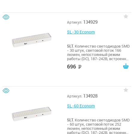
емкостью 2200 мАч каждый,
типоразмер 18650, защита
аккумулятора от глубокого
разряда и перезаряда, свечение до
6 часов, 480х55х30мм , масса
134929
Артикул:
0,36кг, потребляемая мощность от
сети 2,2 Вт, мощность источника
света 5,5 Вт. 0…+40, IP41, гарантия
SL-30 Econom
12 месяцев
SLT.
Количество светодиодов SMD
- 30 штук, световой поток 166
люмен, непостоянный режим
работы (DC), 187-242В, встроенный
(несъёмный) литий-ионный
696
руб
аккумулятор напряжением 3,7В
емкостью 1200 мАч, типоразмер
18650, защита аккумулятора от
глубокого разряда и перезаряда,
свечение до 6 часов, 202х55х30мм
, масса 0,130кг, потребляемая
мощность от сети 0,6 Вт,
134928
Артикул:
мощность источника света 1,5 Вт.
0…+40, IP41, гарантия 12 месяцев
SL-60 Econom
SLT.
Количество светодиодов SMD
- 60 штук, световой поток 252
люмен, непостоянный режим
работы (DC), 187-242В, встроенный