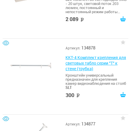
- 20 штук, световой поток 203
люмен, постоянный и
непостоянный режим работы
(AC/DC), 187-242В, встроенный
2 089
руб
литий-ионный аккумулятор
напряжением 3,7В емкостью 2200
мАч, типоразмер 18650, защита
аккумулятора от глубокого
разряда и перезаряда, свечение от
аккумулятора до 3 часов,
257х104х37мм , масса 0,32кг,
134878
Артикул:
потребляемая мощность от сети
4,5 Вт. 0…+40, IP54. Гарантия 3 года
ККТ-4 Комплект крепления для
световых табло серии "Т" к
стене (трубка)
Кронштейн универсальный
предназначен для крепления
камер видеонаблюдения на столб
SLT
300
руб
134877
Артикул: